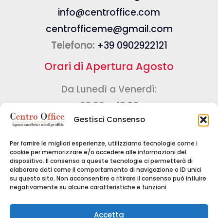
info@centroffice.com
centrofficeme@gmail.com
Telefono:
+39 0902922121
Orari di Apertura Agosto
Da Lunedì a Venerdì:
09:00 – 13:00
Gestisci Consenso
Sabato e Domenica:
CHIUSO
Chiuso per ferie
Per fornire le migliori esperienze, utilizziamo tecnologie come i
cookie per memorizzare e/o accedere alle informazioni del
Dal 17/08/26 al 28/08/26
dispositivo. Il consenso a queste tecnologie ci permetterà di
elaborare dati come il comportamento di navigazione o ID unici
su questo sito. Non acconsentire o ritirare il consenso può influire
negativamente su alcune caratteristiche e funzioni.
Copyright © 2024 CENTRO OFFICE DI GRASSO
Accetta