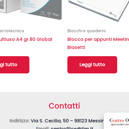
artotecnica
Blocchi e quaderni
ltiuso A4 gr.80 Global
Blocco per appunti Meeti
Blasetti
gi tutto
Leggi tutto
Contatti
Indirizzo:
Via S. Cecilia, 50 – 98123 Messina (ME)
Email:
centroffice@tim.it