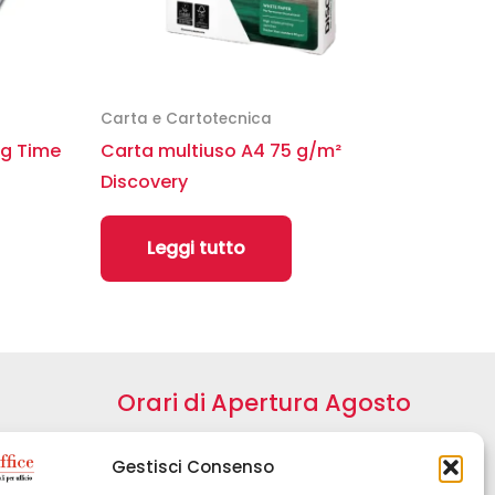
Carta e Cartotecnica
ng Time
Carta multiuso A4 75 g/m²
Discovery
Leggi tutto
Orari di Apertura Agosto
Da Lunedì a Venerdì:
Gestisci Consenso
09:00 – 13:00