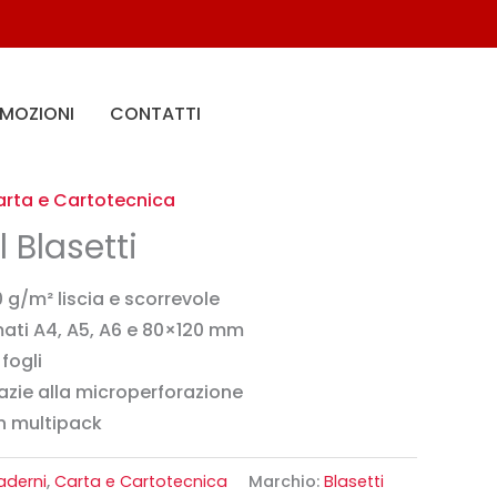
OMOZIONI
CONTATTI
202-555-7890
rta e Cartotecnica
l Blasetti
 g/m² liscia e scorrevole
mati A4, A5, A6 e 80×120 mm
fogli
azie alla microperforazione
in multipack
aderni
,
Carta e Cartotecnica
Marchio:
Blasetti