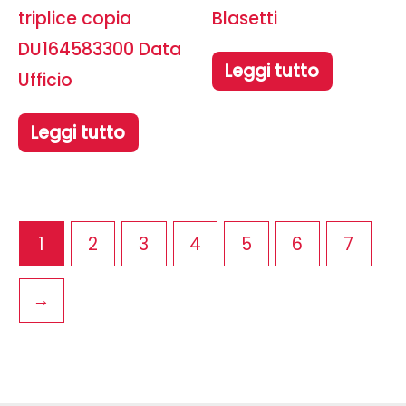
triplice copia
Blasetti
DU164583300 Data
Leggi tutto
Ufficio
Leggi tutto
1
2
3
4
5
6
7
→