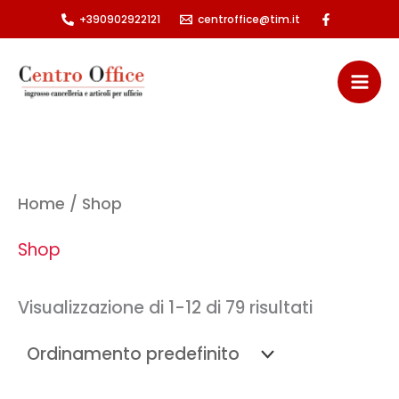
Vai
+390902922121
centroffice@tim.it
al
contenuto
Home
/ Shop
Shop
Visualizzazione di 1-12 di 79 risultati