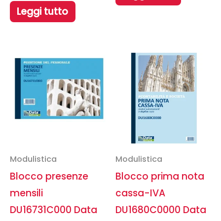
Leggi tutto
Modulistica
Modulistica
Blocco presenze
Blocco prima nota
mensili
cassa-IVA
DU16731C000 Data
DU1680C0000 Data