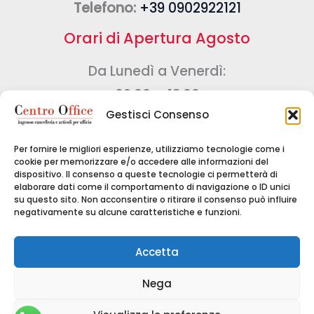
Telefono:
+39 0902922121
Orari di Apertura Agosto
Da Lunedì a Venerdì:
09:00 – 13:00
Gestisci Consenso
Sabato e Domenica:
CHIUSO
Chiuso per ferie
Per fornire le migliori esperienze, utilizziamo tecnologie come i
cookie per memorizzare e/o accedere alle informazioni del
Dal 17/08/26 al 28/08/26
dispositivo. Il consenso a queste tecnologie ci permetterà di
elaborare dati come il comportamento di navigazione o ID unici
su questo sito. Non acconsentire o ritirare il consenso può influire
negativamente su alcune caratteristiche e funzioni.
Copyright © 2024 CENTRO OFFICE DI GRASSO
Accetta
DOMENICO - Tutti i diritti riservati - P.IVA
Nega
03259040834 -
Cookie Policy
-
Privacy Policy
-
Realizzato da