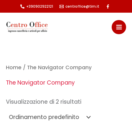
Vai
+390902922121
centroffice@tim.it
al
contenuto
Home
/ The Navigator Company
The Navigator Company
Visualizzazione di 2 risultati