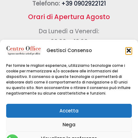
Telefono:
+39 0902922121
Orari di Apertura Agosto
Da Lunedì a Venerdì:
09:00 – 13:00
Gestisci Consenso
Sabato e Domenica:
CHIUSO
Chiuso per ferie
Per fornire le migliori esperienze, utilizziamo tecnologie come i
cookie per memorizzare e/o accedere alle informazioni del
Dal 17/08/26 al 28/08/26
dispositivo. Il consenso a queste tecnologie ci permetterà di
elaborare dati come il comportamento di navigazione o ID unici
su questo sito. Non acconsentire o ritirare il consenso può influire
negativamente su alcune caratteristiche e funzioni.
Copyright © 2024 CENTRO OFFICE DI GRASSO
Accetta
DOMENICO - Tutti i diritti riservati - P.IVA
Nega
03259040834 -
Cookie Policy
-
Privacy Policy
-
Realizzato da