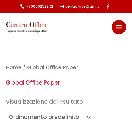
Vai
+390902922121
centroffice@tim.it
al
contenuto
Home
/ Global Office Paper
Global Office Paper
Visualizzazione del risultato